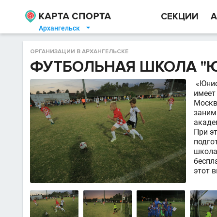
СЕКЦИИ
А
Архангельск

ОРГАНИЗАЦИИ В АРХАНГЕЛЬСКЕ
ФУТБОЛЬНАЯ ШКОЛА "
«Юнио
имеет
Москв
заним
академ
При э
подго
школа
беспл
этот в