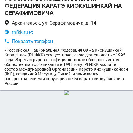
ФЕДЕРАЦИЯ КАРАТЭ КИОКУШИНКАЙ НА
СЕРАФИМОВИЧА

Архангельск, ул. Серафимовича, д. 14

rnfkk.ru


Показать телефон
«Российская Национальная Федерация Ояма Киокушинкай
Каратэ-до» (РНФКК) осуществляет свою деятельность с 1995
года. Зарегистрирована официально как общероссийская
общественная организация в 1999 году. РНФКК входит в
состав Международной Организации Каратэ Киокушинкайкан
(IKO), созданной Масутацу Оямой, и занимается
распространением и популяризацией каратэ киокушинкай в
России.