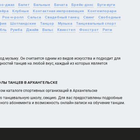
о-джаз
Балет
Бальные
Бачата
Брейк-дэнс
Буги-вуги
эйра
Клубные
Контактная импровизация
Контемпорари
Рок-н-ролл
Сальса
Свадебный танец
Свинг
Свободные
фия
Шотландские
Танцор
Музыка
Танцевальный спорт
бль
Румба
Джайв
Вальс
Квикстеп
Фокстрот
Ритм
д музыку. Он считается одним из видов искусства и подходит для
дностей танцев на любой вкус, каждый из которых является
ОЛЫ ТАНЦЕВ В АРХАНГЕЛЬСКЕ
ном каталоге спортивных организаций в Архангельске
ую танцевальную школу, секцию. Для вас предоставлены подробные
чного абонемента и возможность онлайн-записи на обучение танцам.