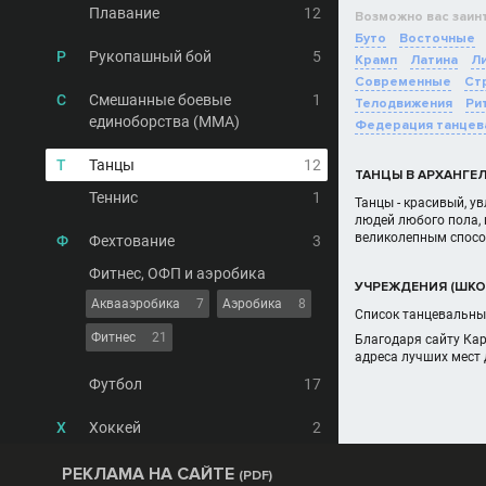
Плавание
12
Возможно вас заин
Буто
Восточные
Р
Рукопашный бой
5
Крамп
Латина
Ли
Современные
Ст
С
Смешанные боевые
1
Телодвижения
Ри
единоборства (MMA)
Федерация танцев
Т
Танцы
12
ТАНЦЫ В АРХАНГЕ
Теннис
1
Танцы - красивый, у
людей любого пола, 
великолепным спосо
Ф
Фехтование
3
Фитнес, ОФП и аэробика
УЧРЕЖДЕНИЯ (ШКОЛ
Аквааэробика
7
Аэробика
8
Список танцевальных
Фитнес
21
Благодаря сайту Ка
адреса лучших мест 
Футбол
17
Х
Хоккей
2
РЕКЛАМА НА САЙТЕ
(PDF)