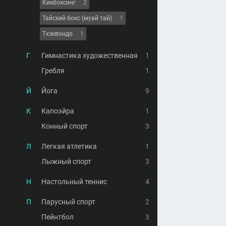
Кикбоксинг
2
Тайский бокс (муай тай)
1
Тхэквондо
1
Г
Гимнастика художественная
1
Гребля
1
Й
Йога
9
К
Капоэйра
1
Конный спорт
3
Л
Легкая атлетика
1
Лыжный спорт
3
Н
Настольный теннис
4
П
Парусный спорт
2
Пейнтбол
3