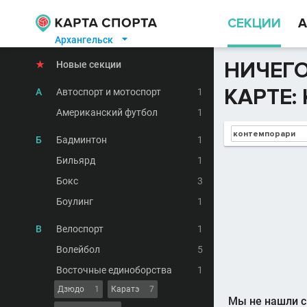
СЕКЦИИ
А
Архангельск

НИЧЕГО
★
Новые секции
КАРТЕ:
А
Автоспорт и мотоспорт
1
Американский футбол
1
Б
Бадминтон
1
Бильярд
1
Бокс
3
Боулинг
1
В
Велоспорт
1
Волейбол
5
Восточные единоборства
1
Дзюдо
1
Каратэ
7
Мы не нашли с