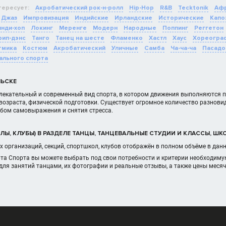
тересует:
Акробатический рок-н-ролл
Hip-Hop
R&B
Tecktonik
Афр
Джаз
Импровизация
Индийские
Ирландские
Исторические
Капо
нди-хоп
Локинг
Меренге
Модерн
Народные
Поппинг
Реггетон
рип-дэнс
Танго
Танец на шесте
Фламенко
Хастл
Хаус
Хореогра
тмика
Костюм
Акробатический
Уличные
Самба
Ча-ча-ча
Пасадо
ального спорта
ЛЬСКЕ
влекательный и современный вид спорта, в котором движения выполняются по
возраста, физической подготовки. Существует огромное количество разнови
бом самовыражения и снятия стресса.
Ы, КЛУБЫ) В РАЗДЕЛЕ ТАНЦЫ, ТАНЦЕВАЛЬНЫЕ СТУДИИ И КЛАССЫ, ШК
 организаций, секций, спортшкол, клубов отображён в полном объёме в дан
рта Спорта вы можете выбрать под свои потребности и критерии необходим
для занятий танцами, их фотографии и реальные отзывы, а также цены меся