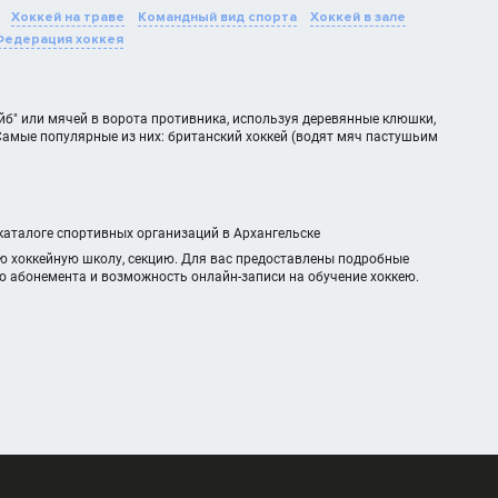
Хоккей на траве
Командный вид спорта
Хоккей в зале
Федерация хоккея
йб" или мячей в ворота противника, используя деревянные клюшки,
 Самые популярные из них: британский хоккей (водят мяч пастушьим
 каталоге спортивных организаций в Архангельске
ю хоккейную школу, секцию. Для вас предоставлены подробные
го абонемента и возможность онлайн-записи на обучение хоккею.