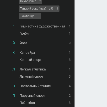
Кикбоксинг
2
Тайский бокс (муай тай)
1
Тхэквондо
1
Г
Гимнастика художественная
1
Гребля
1
Й
Йога
9
К
Капоэйра
1
Конный спорт
3
Л
Легкая атлетика
1
Лыжный спорт
3
Н
Настольный теннис
4
П
Парусный спорт
2
Пейнтбол
3