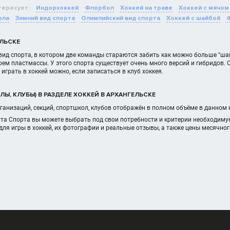
тересует:
Индорхоккей
Флорбол
Хоккей на траве
Хоккей с мячом
ола
Зимний вид спорта
Олимпийский вид спорта
Хоккей с шайбой
ЕЛЬСКЕ
вид спорта, в котором две команды стараются забить как можно больше "ша
ем пластмассы. У этого спорта существует очень много версий и гибридов.
играть в хоккей можно, если записаться в клуб хоккея.
Ы, КЛУБЫ) В РАЗДЕЛЕ ХОККЕЙ В АРХАНГЕЛЬСКЕ
ганизаций, секций, спортшкол, клубов отображён в полном объёме в данном
рта Спорта вы можете выбрать под свои потребности и критерии необходиму
для игры в хоккей, их фотографии и реальные отзывы, а также цены месячно