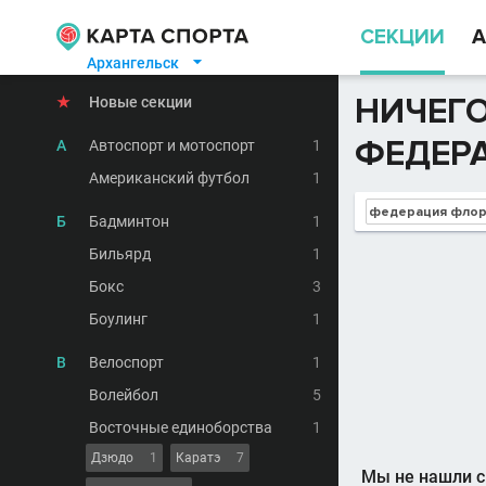
СЕКЦИИ
А
Архангельск

НИЧЕГО
★
Новые секции
ФЕДЕР
А
Автоспорт и мотоспорт
1
Американский футбол
1
Б
Бадминтон
1
Бильярд
1
Бокс
3
Боулинг
1
В
Велоспорт
1
Волейбол
5
Восточные единоборства
1
Дзюдо
1
Каратэ
7
Мы не нашли с