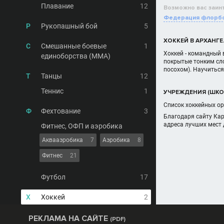
Плавание
12
Возможно вас заин
Федерация флорб
Р
Рукопашный бой
5
ХОККЕЙ В АРХАНГ
С
Смешанные боевые
1
Хоккей - командный 
единоборства (MMA)
покрытые тонким сло
посохом). Научиться 
Т
Танцы
12
Теннис
1
УЧРЕЖДЕНИЯ (ШКОЛ
Список хоккейных ор
Ф
Фехтование
3
Благодаря сайту Ка
адреса лучших мест 
Фитнес, ОФП и аэробика
Аквааэробика
7
Аэробика
8
Фитнес
21
Футбол
17
Х
Хоккей
2
РЕКЛАМА НА САЙТЕ
(PDF)